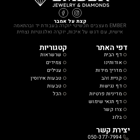
קצת על אמבר
EMBER מעצבים תכשיטי יוקרה בעבודת יד ובהתאמה
אישית, עם דגש על איכות, יוקרה ואלגנטיות נצחית
דפי האתר
קטגוריות
דף הבית
שרשראות
אודותינו
צמידים
מדריך מידות
עגילים
קניית זהב
טבעות אירוסין
דף נגישות
טבעות
מדיניות פרטיות
הכל
דף תנאי שימוש
צרו קשר
בלוג
יצירת קשר
050-377-7994