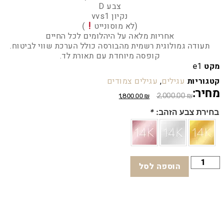
צבע D
נקיון vvs1
(לא מוסונייט
)
אחריות מלאה על היהלומים לכל החיים
תעודה גמולוגית רשמית מהבורסה כולל הערכת שווי לביטוח.
קופסה מיוחדת עם תאורת לד.
מקט
e1
קטגוריות
עגילים
,
עגילים צמודים
מחיר:
2,000.00
₪
1,800.00
₪
בחירת צבע הזהב:
*
הוספה לסל