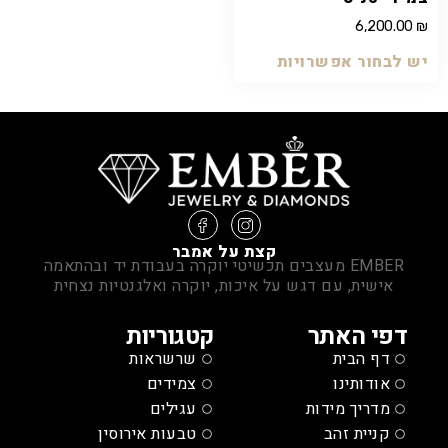
6,200.00
₪
יש לבחור אפשרויות
קצת על אמבר
EMBER מעצבים תכשיטי יוקרה בעבודת יד ובהתאמה
אישית, עם דגש על איכות, יוקרה ואלגנטיות נצחית
דפי האתר
קטגוריות
דף הבית
שרשראות
אודותינו
צמידים
מדריך מידות
עגילים
קניית זהב
טבעות אירוסין